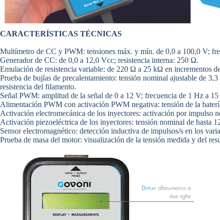
CARACTERÍSTICAS TÉCNICAS
Multímetro de CC y PWM: tensiones máx. y mín. de 0,0 a 100,0 V; frec
Generador de CC: de 0,0 a 12,0 Vcc; resistencia interna: 250 Ω.
Emulación de resistencia variable: de 220 Ω a 25 kΩ en incrementos 
Prueba de bujías de precalentamiento: tensión nominal ajustable de 3,3
resistencia del filamento.
Señal PWM: amplitud de la señal de 0 a 12 V; frecuencia de 1 Hz a 15 
Alimentación PWM con activación PWM negativa: tensión de la batería 
Activación electromecánica de los inyectores: activación por impulso ne
Activación piezoeléctrica de los inyectores: tensión nominal de hasta 1
Sensor electromagnético: detección inductiva de impulsos/s en los vari
Prueba de masa del motor: visualización de la tensión medida y del resu