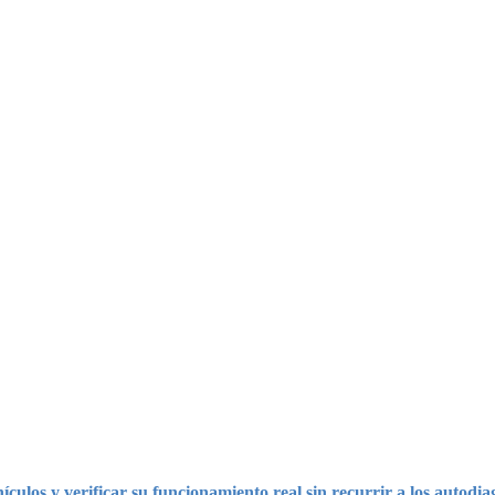
culos y verificar su funcionamiento real sin recurrir a los autodia