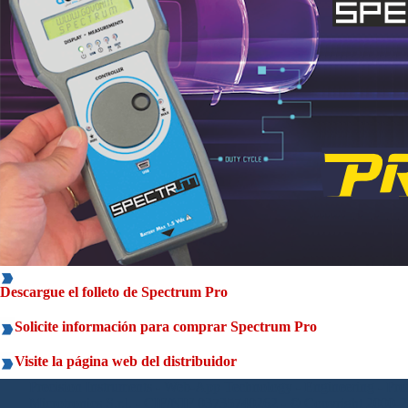
Descargue el folleto de Spectrum Pro
Solicite información para comprar Spectrum Pro
Visite la página web del distribuidor
Precision Instruments - Web-App Technology - Engineering - Prof
Microtronics S.r.l. -
CIF/NIF
03735740262
- © Copyright 2000-20