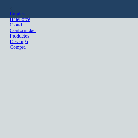
Vaya al Contenido
Saltar menú
×
Empieza
BlueForce
Cloud
Conformidad
Productos
Descarga
Compra