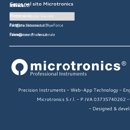
Cerca nel sito Microtronics
Info
Servizi
Contatti
Microtronics
Telefono:
Rimborso Accise Gasolio
0422 827178
Partner
info@microtronics.it
Taratura Strumento BlueForce
Privacy
sales@microtronics.it
Formazione Professionale
Precision Instruments - Web-App Technology - Engin
Microtronics S.r.l. - P.IVA
03735740262
-
- Designed & devel