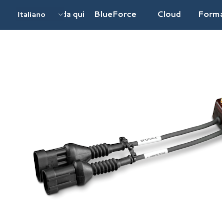
Vai ai contenuti
Inizia da qui
BlueForce
Cloud
Form
Italiano
English UK
English EU
Deutsch
Français
Español