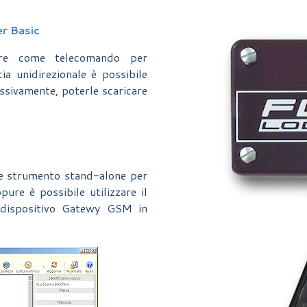
er Basic
zare come telecomando per
cia unidirezionale è possibile
essivamente, poterle scaricare
me strumento stand-alone per
ure è possibile utilizzare il
l dispositivo Gatewy GSM in