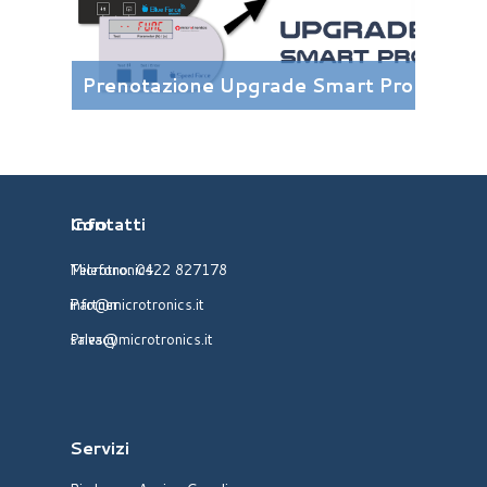
Prenotazione Upgrade Smart Pro
Info
Contatti
Telefono:
Microtronics
0422 827178
info@microtronics.it
Partner
sales@microtronics.it
Privacy
Servizi