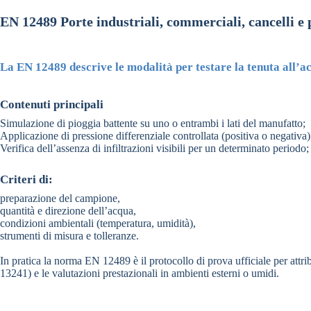
Vai ai contenuti
EN 12489 Porte industriali, commerciali, cancelli e
La EN 12489 descrive le modalità per testare la tenuta all’acq
Contenuti principali
Simulazione di pioggia battente su uno o entrambi i lati del manufatto;
Applicazione di pressione differenziale controllata (positiva o negativa)
Verifica dell’assenza di infiltrazioni visibili per un determinato periodo;
Criteri di:
preparazione del campione,
quantità e direzione dell’acqua,
condizioni ambientali (temperatura, umidità),
strumenti di misura e tolleranze.
In pratica
la
norma EN 12489 è il protocollo di prova ufficiale per attri
13241) e le
valutazioni prestazionali in ambienti esterni o umidi.