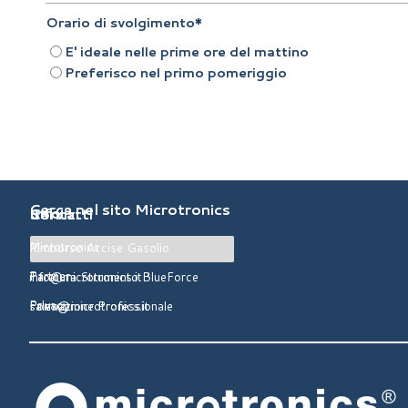
Orario di svolgimento
*
E' ideale nelle prime ore del mattino
Preferisco nel primo pomeriggio
Cerca nel sito Microtronics
Info
Servizi
Contatti
Microtronics
Telefono:
Rimborso Accise Gasolio
0422 827178
Partner
info@microtronics.it
Taratura Strumento BlueForce
Privacy
sales@microtronics.it
Formazione Professionale