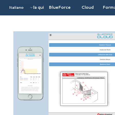
Vai ai contenuti
Inizia da qui
BlueForce
Cloud
Form
Italiano
English UK
English EU
Deutsch
Français
Español