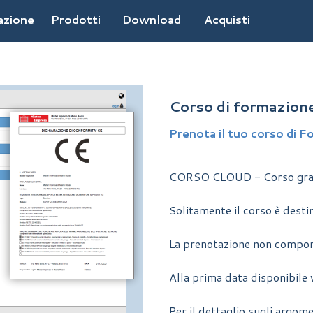
Salta menù
azione
Prodotti
Download
Acquisti
Corso di formazione
Prenota il tuo corso di 
CORSO CLOUD
- Corso grat
Solitamente il corso è desti
La prenotazione non compor
Alla prima data disponibile v
Per il dettaglio sugli argom