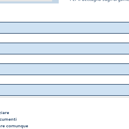
ziare
documenti
ipare comunque