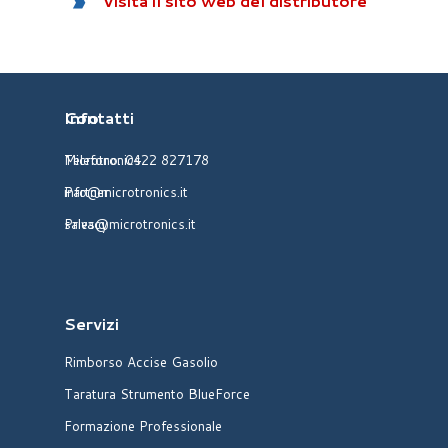
Visita il sito web del distributore
Info
Contatti
Telefono:
Microtronics
0422 827178
info@microtronics.it
Partner
sales@microtronics.it
Privacy
Servizi
Rimborso Accise Gasolio
Taratura Strumento BlueForce
Formazione Professionale