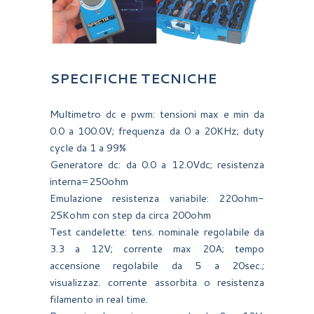
SPECIFICHE TECNICHE
Multimetro dc e pwm: tensioni max e min da
0.0 a 100.0V; frequenza da 0 a 20KHz; duty
cycle da 1 a 99%
Generatore dc: da 0.0 a 12.0Vdc; resistenza
interna=250ohm
Emulazione resistenza variabile: 220ohm-
25Kohm con step da circa 200ohm
Test candelette: tens. nominale regolabile da
3.3 a 12V; corrente max 20A; tempo
accensione regolabile da 5 a 20sec.;
visualizzaz. corrente assorbita o resistenza
filamento in real time.