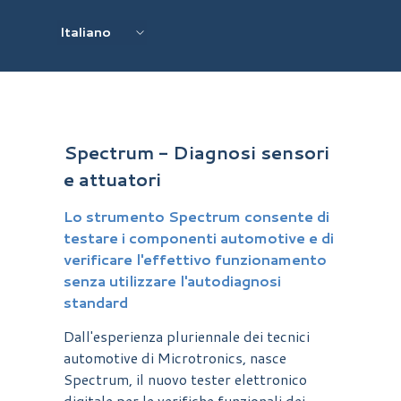
Vai ai contenuti
Salta menù
Italiano
English UK
English EU
Deutsch
Français
Spectrum - Diagnosi sensori
Español
e attuatori
Lo strumento Spectrum consente di
testare i componenti automotive e di
verificare l'effettivo funzionamento
senza utilizzare l'autodiagnosi
standard
Dall'esperienza pluriennale dei tecnici
automotive di Microtronics, nasce
Spectrum, il nuovo tester elettronico
digitale per le verifiche funzionali dei